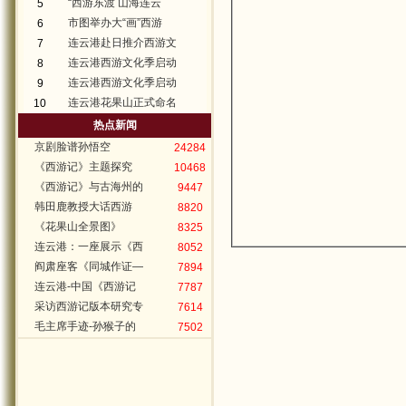
“西游东渡 山海连云
5
市图举办大“画”西游
6
连云港赴日推介西游文
7
连云港西游文化季启动
8
连云港西游文化季启动
9
连云港花果山正式命名
10
热点新闻
京剧脸谱孙悟空
24284
《西游记》主题探究
10468
《西游记》与古海州的
9447
韩田鹿教授大话西游
8820
《花果山全景图》
8325
连云港：一座展示《西
8052
阎肃座客《同城作证—
7894
连云港-中国《西游记
7787
采访西游记版本研究专
7614
毛主席手迹-孙猴子的
7502