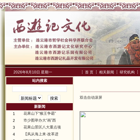
2026年8月10日 星期一
┇
首 页
┇
相关新闻
┇
研究机构
┇
站内搜索
双击自动滚屏
新新闻
花果山下“猴王争霸”
1
市少图举办大“画”西
2
花果山景区八大重点项
3
【风从海上来·改革进
4