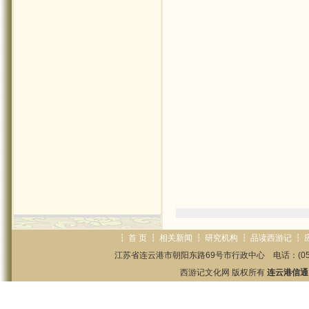
┇
首 页
┇
相关新闻
┇
研究机构
┇
品读西游记
┇
江苏省连云港市朝阳东路69号市行政中心 电话：(0518)85825
西游记文化网 版权所有
连云港信通