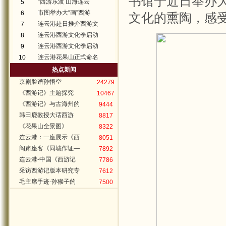
书馆于近日举办大
“西游东渡 山海连云
5
市图举办大“画”西游
6
文化的熏陶，感
连云港赴日推介西游文
7
连云港西游文化季启动
8
连云港西游文化季启动
9
连云港花果山正式命名
10
热点新闻
京剧脸谱孙悟空
24279
《西游记》主题探究
10467
《西游记》与古海州的
9444
韩田鹿教授大话西游
8817
《花果山全景图》
8322
连云港：一座展示《西
8051
阎肃座客《同城作证—
7892
连云港-中国《西游记
7786
采访西游记版本研究专
7612
毛主席手迹-孙猴子的
7500