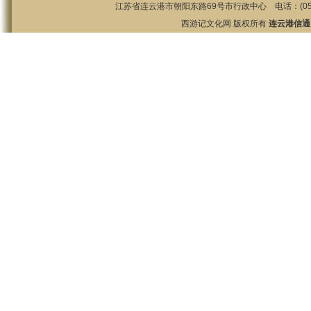
江苏省连云港市朝阳东路69号市行政中心 电话：(0518)85825
西游记文化网 版权所有
连云港信通