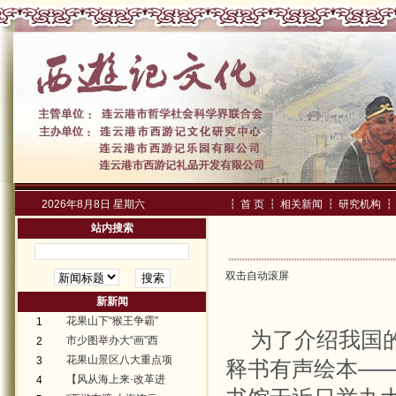
2026年8月8日 星期六
┇
首 页
┇
相关新闻
┇
研究机构
┇
站内搜索
双击自动滚屏
新新闻
花果山下“猴王争霸”
1
为了介绍我国
市少图举办大“画”西
2
花果山景区八大重点项
3
释书有声绘本—
【风从海上来·改革进
4