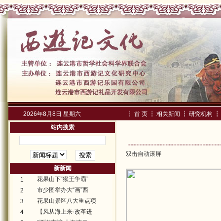
2026年8月8日 星期六
┇
首 页
┇
相关新闻
┇
研究机构
┇
站内搜索
双击自动滚屏
新新闻
花果山下“猴王争霸”
1
市少图举办大“画”西
2
花果山景区八大重点项
3
【风从海上来·改革进
4