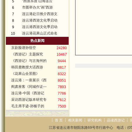
“西游东渡 山海连云
5
市图举办大“画”西游
6
连云港赴日推介西游文
7
连云港西游文化季启动
8
连云港西游文化季启动
9
连云港花果山正式命名
10
热点新闻
京剧脸谱孙悟空
24280
《西游记》主题探究
10467
《西游记》与古海州的
9444
韩田鹿教授大话西游
8817
《花果山全景图》
8322
连云港：一座展示《西
8051
阎肃座客《同城作证—
7893
连云港-中国《西游记
7786
采访西游记版本研究专
7612
毛主席手迹-孙猴子的
7500
┇
首 页
┇
相关新闻
┇
研究机构
┇
品读西游记
┇
江苏省连云港市朝阳东路69号市行政中心 电话：(0518)85825