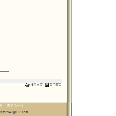
|
打印本页
|
关闭窗口
料
┇
西游记全书
┇
llt940@163.com