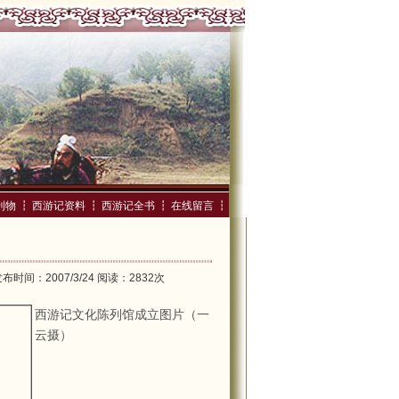
刊物
┇
西游记资料
┇
西游记全书
┇
在线留言
┇
间：2007/3/24 阅读：2832次
西游记文化陈列馆成立图片
（
一
）
云摄