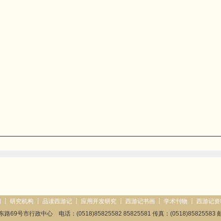
闻
┇
研究机构
┇
品读西游记
┇
应用开发研究
┇
西游记书画
┇
学术刊物
┇
西游记资
号市行政中心 电话：(0518)85825582 85825581 传真：(0518)85825583 邮箱: