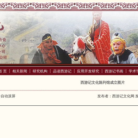
首 页
┇
相关新闻
┇
研究机构
┇
品读西游记
┇
应用开发研究
┇
西游记书画
┇
学术
西游记文化陈列馆成立图片
击自动滚屏
发布者：西游记文化网 发布时