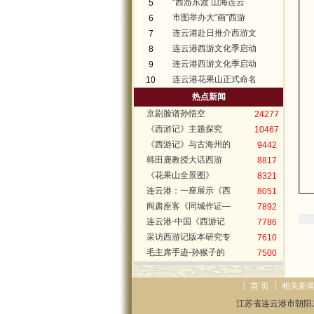
“西游东渡 山海连云
5
市图举办大“画”西游
6
连云港赴日推介西游文
7
连云港西游文化季启动
8
连云港西游文化季启动
9
连云港花果山正式命名
10
热点新闻
京剧脸谱孙悟空
24277
《西游记》主题探究
10467
《西游记》与古海州的
9442
韩田鹿教授大话西游
8817
《花果山全景图》
8321
连云港：一座展示《西
8051
阎肃座客《同城作证—
7892
连云港-中国《西游记
7786
采访西游记版本研究专
7610
毛主席手迹-孙猴子的
7500
┇
首 页
┇
相关新
江苏省连云港市朝阳东路69