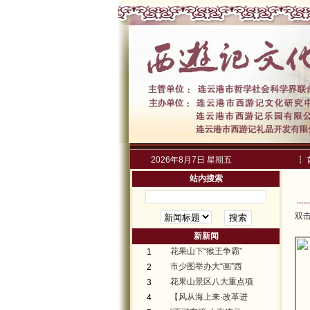
2026年8月7日 星期五
┇
站内搜索
双
新新闻
花果山下“猴王争霸”
1
市少图举办大“画”西
2
花果山景区八大重点项
3
【风从海上来·改革进
4