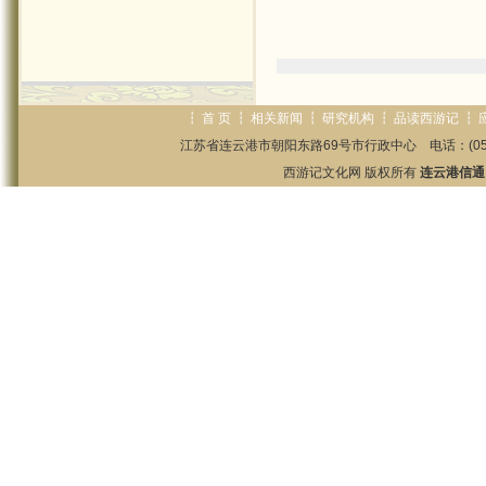
┇
首 页
┇
相关新闻
┇
研究机构
┇
品读西游记
┇
江苏省连云港市朝阳东路69号市行政中心 电话：(0518)85825
西游记文化网 版权所有
连云港信通