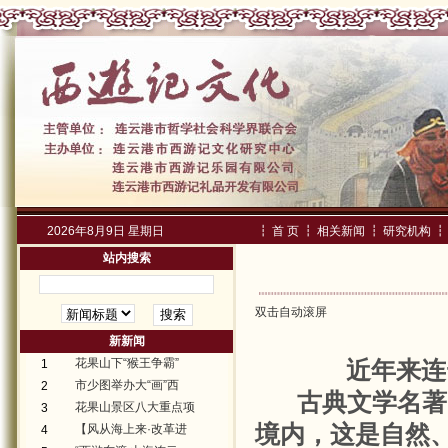
2026年8月9日 星期日
┇
首 页
┇
相关新闻
┇
研究机构
┇
站内搜索
双击自动滚屏
新新闻
花果山下“猴王争霸”
近年来连
1
市少图举办大“画”西
2
古典文学名著
花果山景区八大重点项
3
境内，这是自然
【风从海上来·改革进
4