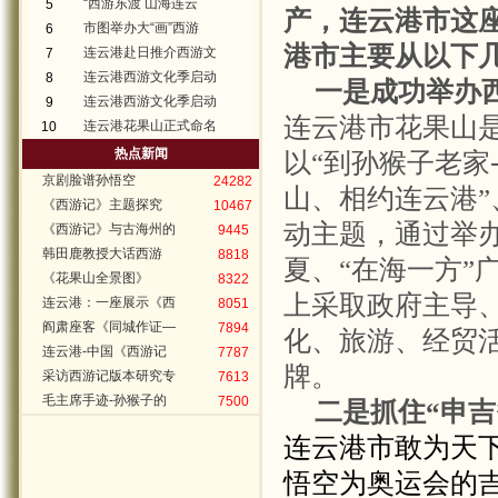
“西游东渡 山海连云
5
产，连云港市这
市图举办大“画”西游
6
港市主要从以下
连云港赴日推介西游文
7
连云港西游文化季启动
8
一是成功举办
连云港西游文化季启动
9
连云港市花果山
连云港花果山正式命名
10
热点新闻
以“到孙猴子老家
京剧脸谱孙悟空
24282
山、相约连云港”
《西游记》主题探究
10467
动主题，通过举
《西游记》与古海州的
9445
韩田鹿教授大话西游
8818
夏、“在海一方”
《花果山全景图》
8322
上采取政府主导
连云港：一座展示《西
8051
阎肃座客《同城作证—
7894
化、旅游、经贸
连云港-中国《西游记
7787
牌。
采访西游记版本研究专
7613
毛主席手迹-孙猴子的
7500
二是抓住“申吉
连云港市敢为天
悟空为奥运会的