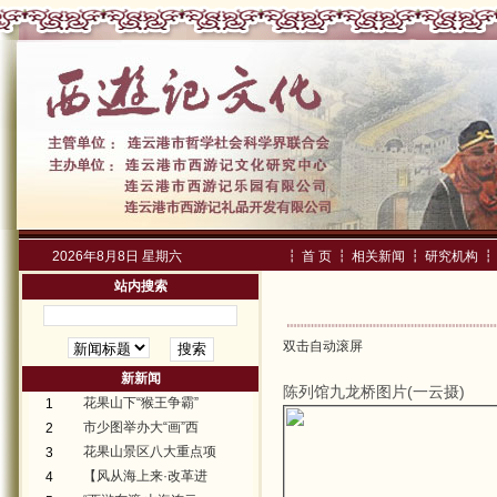
2026年8月8日 星期六
┇
首 页
┇
相关新闻
┇
研究机构
┇
站内搜索
双击自动滚屏
新新闻
陈列馆九龙桥图片(
)
一云摄
花果山下“猴王争霸”
1
市少图举办大“画”西
2
花果山景区八大重点项
3
【风从海上来·改革进
4