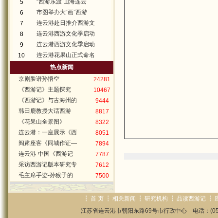
“西游东渡 山海连云
5
市图举办大“画”西游
6
连云港赴日推介西游文
7
连云港西游文化季启动
8
连云港西游文化季启动
9
连云港花果山正式命名
10
热点新闻
京剧脸谱孙悟空
24281
《西游记》主题探究
10467
《西游记》与古海州的
9444
韩田鹿教授大话西游
8817
《花果山全景图》
8322
连云港：一座展示《西
8051
阎肃座客《同城作证—
7894
连云港-中国《西游记
7787
采访西游记版本研究专
7612
毛主席手迹-孙猴子的
7500
┇
首 页
┇
相关新闻
┇
研究机构
┇
品读西游记
┇
江苏省连云港市朝阳东路69号市行政中心 电话：(0518)85825