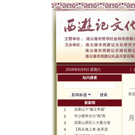
2026年8月8日 星期六
┇
站内搜索
双
新新闻
花果山下“猴王争霸”
1
市少图举办大“画”西
2
月
花果山景区八大重点项
3
【风从海上来·改革进
4