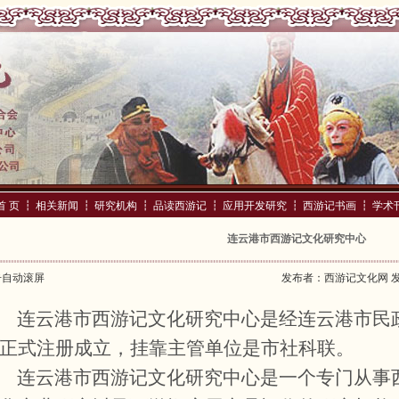
首 页
┇
相关新闻
┇
研究机构
┇
品读西游记
┇
应用开发研究
┇
西游记书画
┇
学术
连云港市西游记文化研究中心
击自动滚屏
发布者：西游记文化网 发布时
连云港市西游记文化研究中心是经连云港市民
正式注册成立，挂靠主管单位是市社科联。
连云港市西游记文化研究中心是一个专门从事