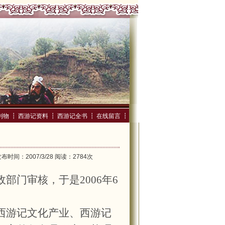
刊物
┇
西游记资料
┇
西游记全书
┇
在线留言
┇
间：2007/3/28 阅读：2784次
政部门审核，于是
2006
年
6
西游记文化产业、西游记