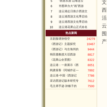
“西游东渡 山海连云
5
文
市图举办大“画”西游
6
西
连云港赴日推介西游文
7
连云港西游文化季启动
8
活
连云港西游文化季启动
9
云
连云港花果山正式命名
10
围
热点新闻
京剧脸谱孙悟空
24279
产
《西游记》主题探究
10467
《西游记》与古海州的
9444
韩田鹿教授大话西游
8817
《花果山全景图》
8322
连云港：一座展示《西
8051
阎肃座客《同城作证—
7892
连云港-中国《西游记
7786
采访西游记版本研究专
7612
毛主席手迹-孙猴子的
7500