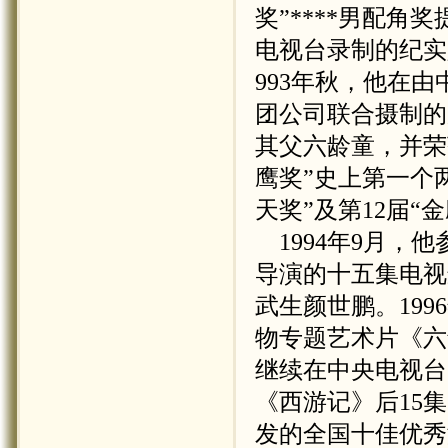
奖”****男配角
电视台录制的纪实
993
年秋，他在由
团公司联合摄制的
其父六龄童，并荣获
鹰奖”史上第一个
天奖”及第
12
届“金
1994
年
9
月，他
导演的十五集电视
武生颜世鹏。
1996
物专题艺术片《六
继续在中央电视台
《西游记》后
15
集
发的全国十佳优秀