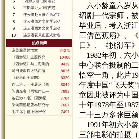
“西游东渡 山海连云
5
六小龄童六岁从
市图举办大“画”西游
6
绍剧一代宗师，被
连云港赴日推介西游文
7
连云港西游文化季启动
8
毕业后，考入浙江
连云港西游文化季启动
9
三借芭蕉扇》、《
连云港花果山正式命名
10
热点新闻
口》、《挑滑车》
京剧脸谱孙悟空
24275
1982
年初，六小
《西游记》主题探究
10466
中心联合摄制的二
《西游记》与古海州的
9439
韩田鹿教授大话西游
8816
悟空一角，此片
19
《花果山全景图》
8320
年度中国“飞天奖”
连云港：一座展示《西
8049
阎肃座客《同城作证—
7892
童因此被评为中国
连云港-中国《西游记
7784
十年
1978
年至
1987
采访西游记版本研究专
7607
毛主席手迹-孙猴子的
7497
二十三万多张巨额
1991
年初六小龄
三部电影的拍摄（