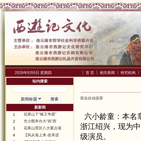
2026年8月6日 星期四
┇
首 页
┇
相关新闻
┇
研究机构
┇
站内搜索
双击自动滚屏
新新闻
花果山下“猴王争霸”
六小龄童：本名
1
市少图举办大“画”西
2
浙江绍兴，现为中
花果山景区八大重点项
3
级演员。
【风从海上来·改革进
4