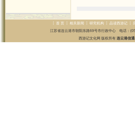
┇
首 页
┇
相关新闻
┇
研究机构
┇
品读西游记
┇
江苏省连云港市朝阳东路69号市行政中心 电话：(0518)85825
西游记文化网 版权所有
连云港信通