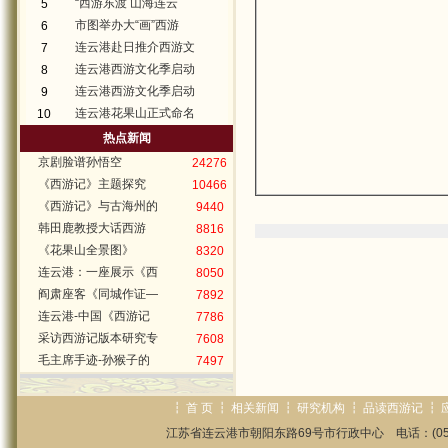
“西游东渡 山海连云
5
市图举办大“画”西游
6
连云港赴日推介西游文
7
连云港西游文化季启动
8
连云港西游文化季启动
9
连云港花果山正式命名
10
热点新闻
京剧脸谱孙悟空
24276
《西游记》主题探究
10466
《西游记》与古海州的
9440
韩田鹿教授大话西游
8816
《花果山全景图》
8320
连云港：一座展示《西
8050
阎肃座客《同城作证—
7892
连云港-中国《西游记
7786
采访西游记版本研究专
7608
毛主席手迹-孙猴子的
7497
┇
首 页
┇
相关新闻
┇
研究机构
┇
品读西游记
┇
江苏省连云港市朝阳东路69号市行政中心 电话：(0518)85825