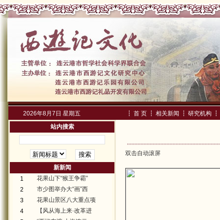
2026年8月7日 星期五
┇
首 页
┇
相关新闻
┇
研究机构
┇
站内搜索
双击自动滚屏
新新闻
花果山下“猴王争霸”
1
市少图举办大“画”西
2
花果山景区八大重点项
3
【风从海上来·改革进
4