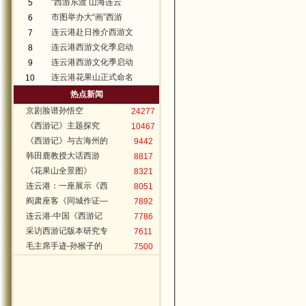
“西游东渡 山海连云
5
市图举办大“画”西游
6
连云港赴日推介西游文
7
连云港西游文化季启动
8
连云港西游文化季启动
9
连云港花果山正式命名
10
热点新闻
京剧脸谱孙悟空
24277
《西游记》主题探究
10467
《西游记》与古海州的
9442
韩田鹿教授大话西游
8817
《花果山全景图》
8321
连云港：一座展示《西
8051
阎肃座客《同城作证—
7892
连云港-中国《西游记
7786
采访西游记版本研究专
7611
毛主席手迹-孙猴子的
7500