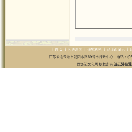
┇
首 页
┇
相关新闻
┇
研究机构
┇
品读西游记
┇
江苏省连云港市朝阳东路69号市行政中心 电话：(0518)85825
西游记文化网 版权所有
连云港信通