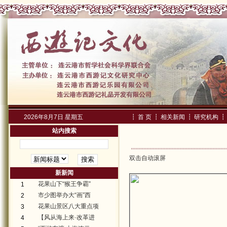
2026年8月7日 星期五
┇
首 页
┇
相关新闻
┇
研究机构
┇
站内搜索
双击自动滚屏
新新闻
花果山下“猴王争霸”
1
市少图举办大“画”西
2
花果山景区八大重点项
3
【风从海上来·改革进
4