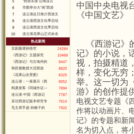
“西游东渡 山海连云
5
中国中央电视
市图举办大“画”西游
6
《中国文艺》
连云港赴日推介西游文
7
连云港西游文化季启动
8
连云港西游文化季启动
9
连云港花果山正式命名
10
《西游记》
热点新闻
京剧脸谱孙悟空
24284
记》的小说，
《西游记》主题探究
10468
视，拍摄精道
《西游记》与古海州的
9447
韩田鹿教授大话西游
8820
样，变化无穷
《花果山全景图》
8325
举。这一切为
连云港：一座展示《西
8052
阎肃座客《同城作证—
7894
游》的创作提
连云港-中国《西游记
7787
电视文艺专题《
采访西游记版本研究专
7614
毛主席手迹-孙猴子的
7502
作将以动画片、
记》的专题和新
名为切入点，将