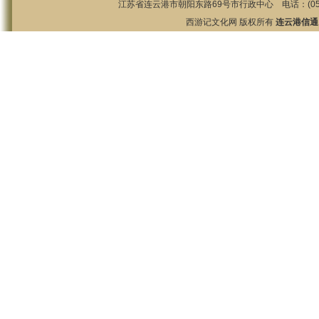
江苏省连云港市朝阳东路69号市行政中心 电话：(0518)85825
西游记文化网 版权所有
连云港信通