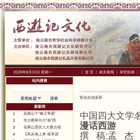
2026年8月10日 星期一
┇
首 页
┇
相关新闻
┇
研究机构
┇
站内搜索
双击自动滚屏
新新闻
中国四大文学
花果山下“猴王争霸”
1
市少图举办大“画”西
2
漫话西游
花果山景区八大重点项
3
撰
稿
:
孟
杰
【风从海上来·改革进
4