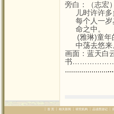
旁白：（志宏
儿时许许多
每个人一岁
命之中。
(
雅琳
)
童年
中荡去悠来
画面：蓝天白
书
……………
.....................
..
┇
首 页
┇
相关新闻
┇
研究机构
┇
品读西游记
┇